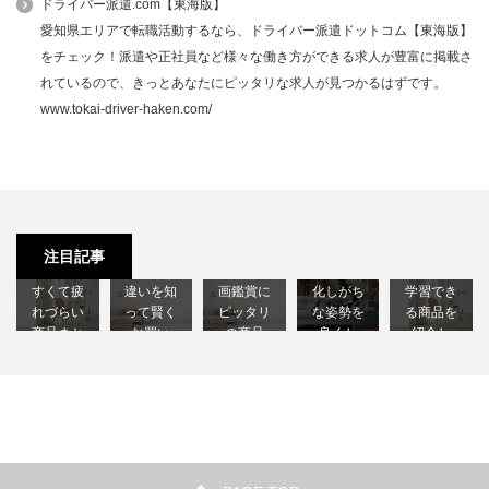
ドライバー派遣.com【東海版】
愛知県エリアで転職活動するなら、ドライバー派遣ドットコム【東海版】
をチェック！派遣や正社員など様々な働き方ができる求人が豊富に掲載さ
れているので、きっとあなたにピッタリな求人が見つかるはずです。
www.tokai-driver-haken.com/
ソファの
ドリンク
猫背の改
勉強用に
おすすめ
種類まと
ホルダー
善法｜座
ピッタリ
の椅子3選
め｜形状
付きのソ
りっぱな
の椅子｜
注目記事
｜座りや
や素材の
ファ｜映
しだと悪
集中して
すくて疲
違いを知
画鑑賞に
化しがち
学習でき
れづらい
って賢く
ピッタリ
な姿勢を
る商品を
商品まと
お買い
の商品
良くし
紹介し
め
物…
を…
ま…
ま…