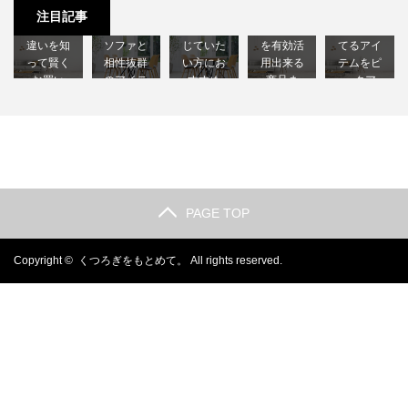
め｜形状
ローテー
木のぬく
限られた
｜清潔な
注目記事
や素材の
ブル3選｜
もりを感
スペース
状態を保
違いを知
ソファと
じていた
を有効活
てるアイ
って賢く
相性抜群
い方にお
用出来る
テムをピ
お買い
のアイテ
すすめ
商品ま
ックア
物…
ムを紹…
で…
と…
ッ…
PAGE TOP
Copyright ©
くつろぎをもとめて。
All rights reserved.