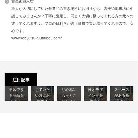
古美術風来坊
故人が大切にしていた骨董品の置き場所にお困りなら、古美術風来坊に相
談してみませんか？丁寧に査定し、同じく大切に扱ってくれる方の元への
渡してくれますよ。プロの目利きが適正価格で買い取ってくれるので、安
心です。
www.kobijutsu-fuuraibou.com/
勉強用に
和風のテ
ダイニン
収納付き
ピッタリ
ーブル｜
ソファ用
グテーブ
テーブル
の椅子｜
木のぬく
ヘッドレ
ルおすす
｜小物を
注目記事
集中して
もりを感
スト｜座
め｜機能
しまえる
学習でき
じていた
り心地に
性とデザ
スペース
る商品を
い方にお
もっとこ
イン性を
がある商
紹介し
すすめ
だわりた
両立し
品まと
ま…
で…
い方へ
た…
め…