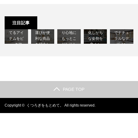
ソファの
猫背の改
おしゃれ
ダニ対策
折りたた
ソファ用
善法｜座
な北欧系
｜清潔な
み式の椅
ヘッドレ
りっぱな
ソファ｜
注目記事
状態を保
子｜持ち
スト｜座
しだと悪
シンプル
てるアイ
運びが便
り心地に
化しがち
でナチュ
テムをピ
利な商品
もっとこ
な姿勢を
ラルなデ
ックア
を紹介し
だわりた
良くし
ザイン
ッ…
ます！
い方へ
ま…
の…
PAGE TOP
Copyright ©
くつろぎをもとめて。
All rights reserved.