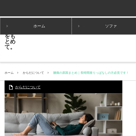
ホーム
ソファ
ホーム
からだについて
腰痛の原因まとめ｜長時間座りっぱなしの方必見です！
からだについて