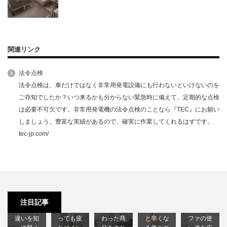
関連リンク
法令点検
法令点検は、車だけではなく非常用発電設備にも行わないといけないのを
ご存知でしたか？いつ来るかも分からない緊急時に備えて、定期的な点検
は必要不可欠です。非常用発電機の法令点検のことなら『TEC』にお願い
しましょう。豊富な実績があるので、確実に作業してくれるはずです。
tec-jp.com/
ソファの
ヘッドレ
ソファベ
肩こりの
種類まと
スト付き
ッド｜寝
原因徹底
おすすめ
め｜形状
の椅子｜
心地の良
解説｜放
のオット
注目記事
や素材の
長時間座
さにこだ
っておく
マン｜ソ
違いを知
っても疲
わった商
と辛くな
ファの使