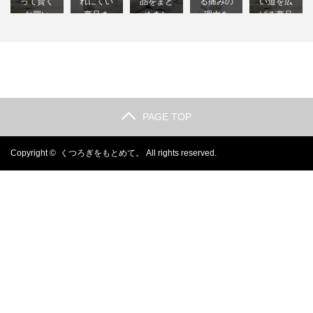
って賢く
れにくい
品をまと
る痛みの
い道を広
お買い
商品ま
めまし
理由を
げる商品
物…
と…
た…
調…
を3つ紹…
PAGE TOP
Copyright ©
くつろぎをもとめて。
All rights reserved.